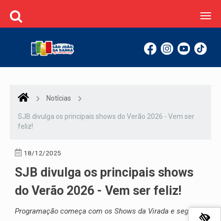
Togg
navi
Notícias
SJB divulga os principais shows do Verão 2026 - Vem ser
feliz!
18/12/2025
SJB divulga os principais shows
do Verão 2026 - Vem ser feliz!
Programação começa com os Shows da Virada e segue